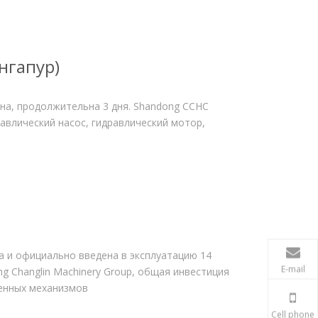
нгапур)
щена, продолжительна 3 дня. Shandong CCHC
дравлический насос, гидравлический мотор,
ода и официально введена в эксплуатацию 14
E-mail
g Changlin Machinery Group, общая инвестиция
венных механизмов
Cell phone