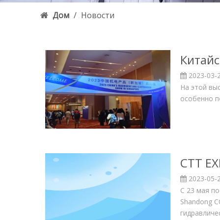
Дом
/
Новости
Китайс
2023-03-
На этой вы
особенно п
CTT EX
2023-05-
С 23 мая п
Shandong C
гидравличе