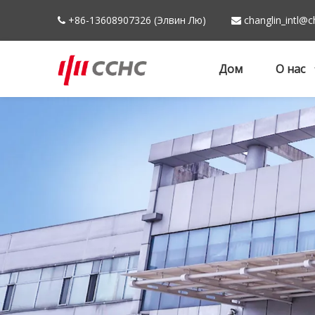
+86-13608907326 (Элвин Лю)
changlin_intl@c


Дом
О нас