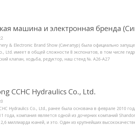
кая машина и электронная бренда (Си
22
nery & Electronic Brand Show (Сингапур) была официально запу
Co., Ltd. имеет в общей сложности 8 экспонатов, в том числе ги
кий клапан, ходьба, редуктор, наш стенд №. A26-A27
ng CCHC Hydraulics Co., Ltd.
20
HC Hydraulics Co., Ltd., ранее была основана в феврале 2010 г
11 года, компания является одной из дочерних компаний Shandon
 2,6 миллиарда юаней, и это. Один из крупнейших высококачест