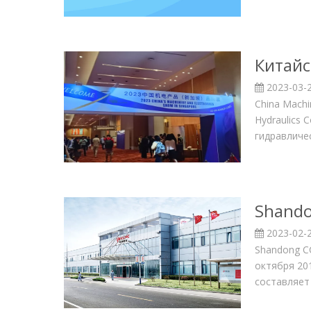
Китайс
2023-03-
China Machi
Hydraulics 
гидравличес
Shando
2023-02-
Shandong CC
октября 20
составляет