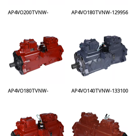
AP4VO200TVNW-
AP4VO180TVNW-129956
115957H
AP4VO180TVNW-
AP4VO140TVNW-133100
108255H