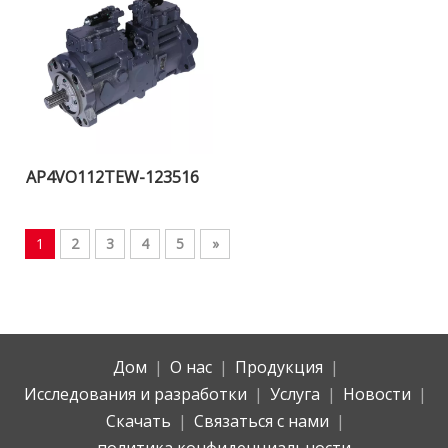
AP4VO112TEW-123516
1
2
3
4
5
»
Дом
|
О нас
|
Продукция
|
Исследования и разработки
|
Услуга
|
Новости
|
Скачать
|
Связаться с нами
|