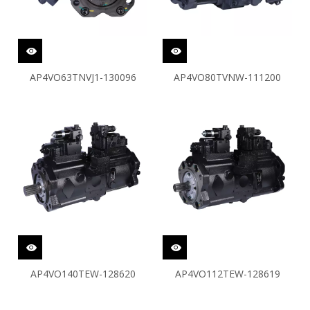
AP4VO63TNVJ1-130096
AP4VO80TVNW-111200
AP4VO140TEW-128620
AP4VO112TEW-128619