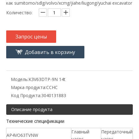
как sumitomo/sdlg/volvo/xcmg/jiahe/liugong/yuchai excavator
Количество:
Запрос цены
Добавить в корзину
Модель:
K3V63DTP-9N 14t
Марка продукта:
CCHC
Код Продукта:
3040131883
Описание продукта
Технические спецификации
Главный
Передаточный
AP4VO63TVNW
насос
насос