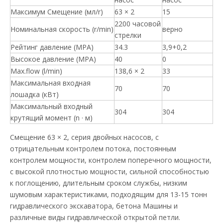
Максимум Смещение (мл/r)
63 × 2
15
2200 часовой
Номинальная скорость (r/min)
верно
стрелки
Рейтинг давление (MPA)
34.3
3,9+0,2
Высокое давление (MPA)
40
0
Max.flow (l/min)
138,6 × 2
33
Максимальная входная
70
70
лошадка (кВт)
Максимальный входный
304
304
крутящий момент (n · м)
Смещение 63 × 2, серия двойных насосов, с
отрицательным контролем потока, постоянным
контролем мощности, контролем поперечного мощности,
с высокой плотностью мощности, сильной способностью
к поглощению, длительным сроком службы, низким
шумовым характеристиками, подходящим для 13-15 тонн
гидравлического экскаватора, бетона Машины и
различные виды гидравлической открытой петли.