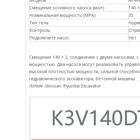
Модель
AP4V
Смещение основного насоса (мл/r)
140 ×
Номинальная мощность (MPA)
35
Тип тела
Норм
Контроль
Отри
Подключите насос
Нет
Смещение 140 × 2, соединение с двумя насосами
мощностью. Два насоса могут реализовать управле
высокой плотностью мощности, сильной способнос
гидравлического экскаватора, бетонной машины ，
/lishide /doosan /hyundai Excavator