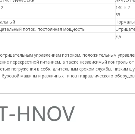
O140TVNW/GEAR
AP4VO14
 2
140 × 2
35
альный
Нормаль
цательный поток, постоянная мощность
Отрицате
Да
, с отрицательным управлением потоком, положительным управ
ние перекрестной питанием, а также независимый контроль от 
тью погружения в себя, длительным сроком службы, низким шу
 буровой машины и различных типов гидравлического оборудова