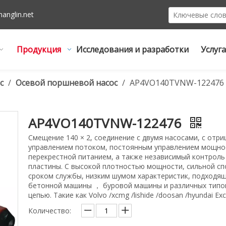
hanglin.net
Продукция
Исследования и разработки
Услуга
с
/
Осевой поршневой насос
/
AP4VO140TVNW-122476
AP4VO140TVNW-122476
Смещение 140 × 2, соединение с двумя насосами, с от
управлением потоком, постоянным управлением мощнос
перекрестной питанием, а также независимый контроль 
пластины. С высокой плотностью мощности, сильной сп
сроком службы, низким шумом характеристик, подходящи
бетонной машины ， буровой машины и различных типо
цепью. Такие как Volvo /xcmg /lishide /doosan /hyundai Ex
Количество: