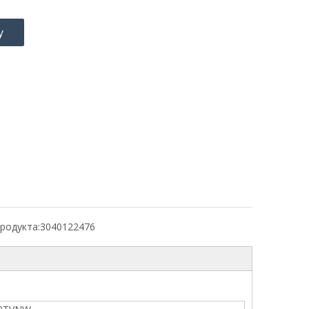
у
родукта:
3040122476