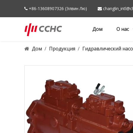
+86-13608907326 (Элвин Лю)
changlin_intl@c


Дом
О нас
Дом
/
Продукция
/
Гидравлический насо