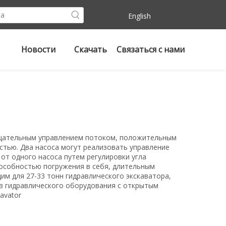
English
Новости
Скачать
Связаться с нами
рицательным управлением потоком, положительным
тью. Два насоса могут реализовать управление
от одного насоса путем регулировки угла
особностью погружения в себя, длительным
м для 27-33 тонн гидравлического экскаватора,
в гидравлического оборудования с открытым
cavator