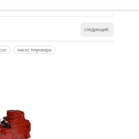
следующий:
сос
насос плунжера