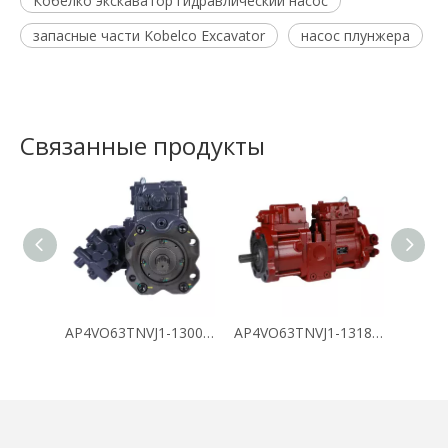
Кобелко экскаватор гидравлический насос
запасные части Kobelco Excavator
насос плунжера
Связанные продукты
AP4VO63TNVJ1-130096
AP4VO63TNVJ1-131883