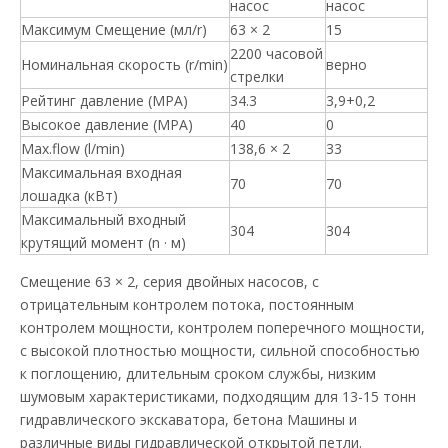
насос
насос
Максимум Смещение (мл/r)
63 × 2
15
2200 часовой
Номинальная скорость (r/min)
верно
стрелки
Рейтинг давление (MPA)
34.3
3,9+0,2
Высокое давление (MPA)
40
0
Max.flow (l/min)
138,6 × 2
33
Максимальная входная
70
70
лошадка (кВт)
Максимальный входный
304
304
крутящий момент (n · м)
Смещение 63 × 2, серия двойных насосов, с
отрицательным контролем потока, постоянным
контролем мощности, контролем поперечного мощности,
с высокой плотностью мощности, сильной способностью
к поглощению, длительным сроком службы, низким
шумовым характеристиками, подходящим для 13-15 тонн
гидравлического экскаватора, бетона Машины и
различные виды гидравлической открытой петли.