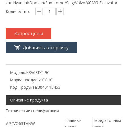
как Hyundai/Doosan/Sumitomo/Sdlg/Volvo/XCMG Excavator
Количество:
Запрос цены
Добавить в корзину
Модель:
K3V63DT-9C
Марка продукта:
CCHC
Код Продукта:
3040115453
Описание продукта
Технические спецификации
Главный
Передаточный
AP4VO63TVNW
насос
насос