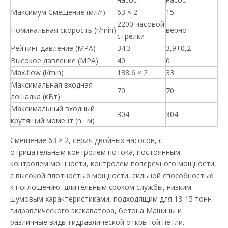
Максимум Смещение (мл/r)
63 × 2
15
2200 часовой
Номинальная скорость (r/min)
верно
стрелки
Рейтинг давление (MPA)
34.3
3,9+0,2
Высокое давление (MPA)
40
0
Max.flow (l/min)
138,6 × 2
33
Максимальная входная
70
70
лошадка (кВт)
Максимальный входный
304
304
крутящий момент (n · м)
Смещение 63 × 2, серия двойных насосов, с
отрицательным контролем потока, постоянным
контролем мощности, контролем поперечного мощности,
с высокой плотностью мощности, сильной способностью
к поглощению, длительным сроком службы, низким
шумовым характеристиками, подходящим для 13-15 тонн
гидравлического экскаватора, бетона Машины и
различные виды гидравлической открытой петли.