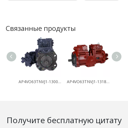
Связанные продукты
AP4VO63TNVJ1-130096
AP4VO63TNVJ1-131883
Получите бесплатную цитату