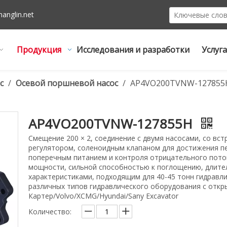
hanglin.net
Продукция
Исследования и разработки
Услуга
с
/
Осевой поршневой насос
/
AP4VO200TVNW-127855
AP4VO200TVNW-127855H
Смещение 200 × 2, соединение с двумя насосами, со вс
регулятором, соленоидным клапаном для достижения п
поперечным питанием и контроля отрицательного поток
мощности, сильной способностью к поглощению, длит
характеристиками, подходящим для 40-45 тонн гидравл
различных типов гидравлического оборудования с откр
Картер/Volvo/XCMG/Hyundai/Sany Excavator
Количество: