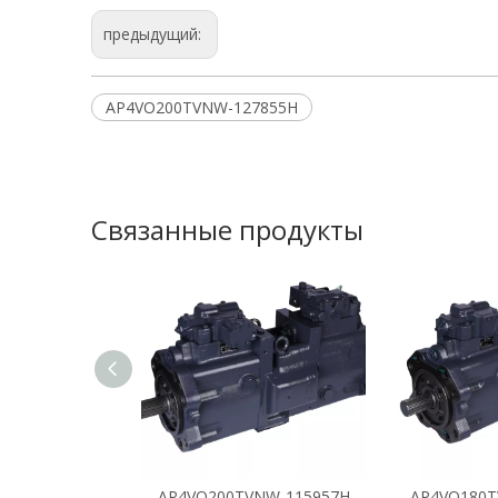
предыдущий:
AP4VO200TVNW-127855H
Связанные продукты
AP4VO200TVNW-115957H
AP4VO180T