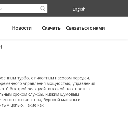
English
Новости
Скачать
Связаться с нами
H
троенным турбо, с пилотным насосом передач,
еременного управления мощностью, управления
а. С быстрой реакцией, высокой плотностью
ельным сроком службы, низким шумовым
ического экскаватора, буровой машины и
ытым цепью. Такие как