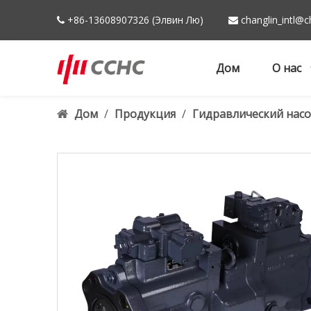
+86-13608907326 (Элвин Лю)
changlin_intl@c


Дом
О нас
Дом
/
Продукция
/
Гидравлический насо