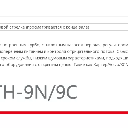
овой стрелке (просматривается с конца вала)
 со встроенным турбо, с пилотным насосом передач, регуляторо
поперечным питанием и контроля отрицательного потока. С быс
сроком службы, низким шумовым характеристиками, подходящим
о оборудования с открытым цепью. Такие как Картер/Volvo/XCM