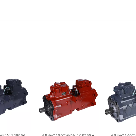
VNW-129956
AP4VO180TVNW-108255H
AP4VO140T