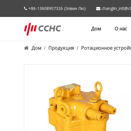
+86-13608907326 (Элвин Лю)
changlin_intl@c


Дом
О нас
Дом
/
Продукция
/
Ротационное устрой