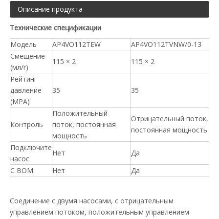
Описание продукта
Технические спецификации
Модель
AP4VO112TEW
AP4VO112TVNW/0-13
Смещение
115 × 2
115 × 2
(мл/r)
Рейтинг
давление
35
35
(MPA)
Положительный
Отрицательный поток,
Контроль
поток, постоянная
постоянная мощность
мощность
Подключите
Нет
Да
насос
С ВОМ
Нет
Да
Соединение с двумя насосами, с отрицательным
управлением потоком, положительным управлением