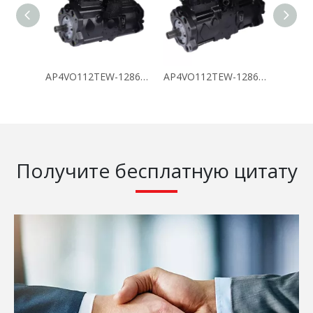
AP4VO112TEW-128619
AP4VO112TEW-128621
Получите бесплатную цитату